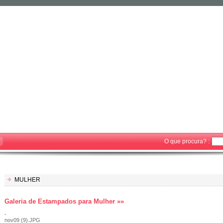
O que procura? :
MULHER
Galeria de Estampados para Mulher »»
-
nov09 (9).JPG